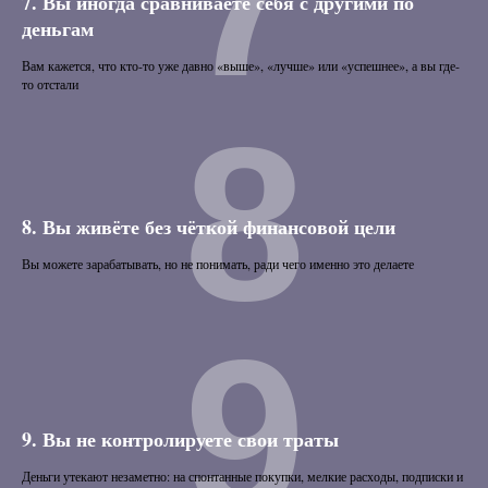
7.
Вы иногда сравниваете себя с другими по
деньгам
Вам кажется, что кто-то уже давно «выше», «лучше» или «успешнее», а вы где-
то отстали
8
8. Вы живёте без чёткой финансовой цели
Вы можете зарабатывать, но не понимать, ради чего именно это делаете
9
9. Вы не контролируете свои траты
Деньги утекают незаметно: на спонтанные покупки, мелкие расходы, подписки и