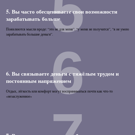
5
5. Вы часто обесцениваете свои возможности
зарабатывать больше
Появляются мысли вроде: “это не для меня”, “у меня не получится”, “я не умею
зарабатывать большие деньги”.
6
6. Вы связываете деньги с тяжёлым трудом и
постоянным напряжением
Отдых, лёгкость или комфорт могут восприниматься почти как что-то
«незаслуженное»
7